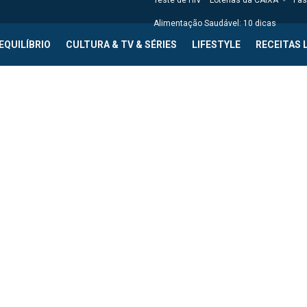
Teste de HIV
Loterias da CAIXA
Fas
Alimentação Saudável: 10 dicas
EQUILÍBRIO
CULTURA & TV & SÉRIES
LIFESTYLE
RECEITAS 