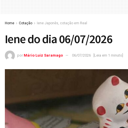
Home
Cotação
Iene Japonês, cotação em Real
Iene do dia 06/07/2026
por
Mário Luiz Saramago
06/07/2026
[Leia em 1 minuto]