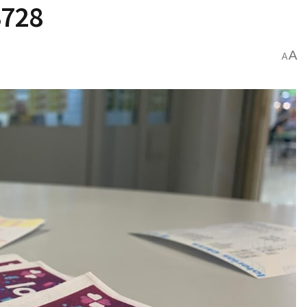
3728
A
A