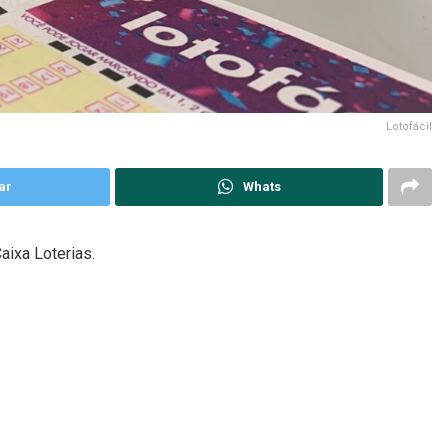
Lotofácil
ar
Whats
aixa Loterias.