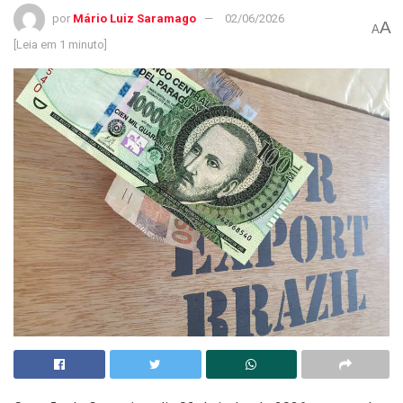
por
Mário Luiz Saramago
02/06/2026
A
A
[Leia em 1 minuto]