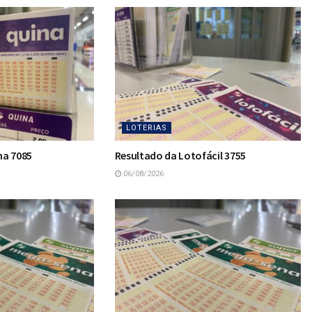
LOTERIAS
na 7085
Resultado da Lotofácil 3755
06/08/2026