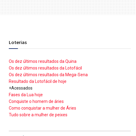
Loterias
Os dez últimos resultados da Quina
Os dez últimos resultados da Lotofácil
Os dez últimos resultados da Mega-Sena
Resultado da Lotofácil de hoje
+Acessados
Fases da Lua hoje
Conquiste o homem de áries
Como conquistar a mulher de Áries
Tudo sobre a mulher de peixes