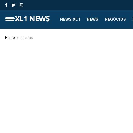
NEWS.XL1
NEWS
NEGÓCIOS
Home
Loterias