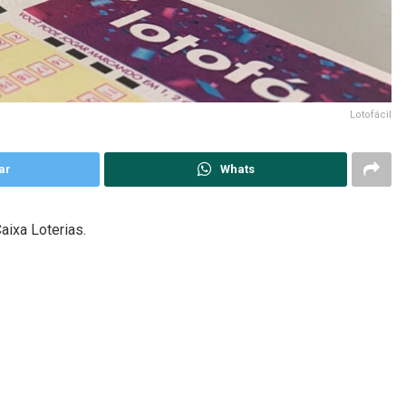
Lotofácil
ar
Whats
aixa Loterias.