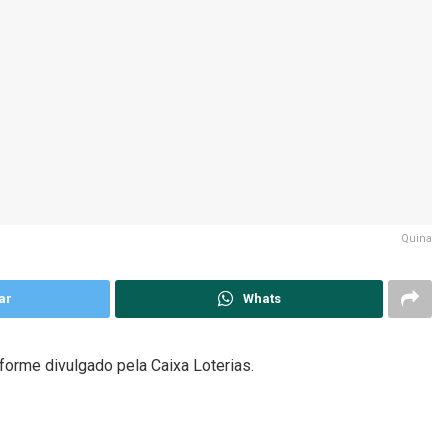
Quina
ar
Whats
orme divulgado pela Caixa Loterias.