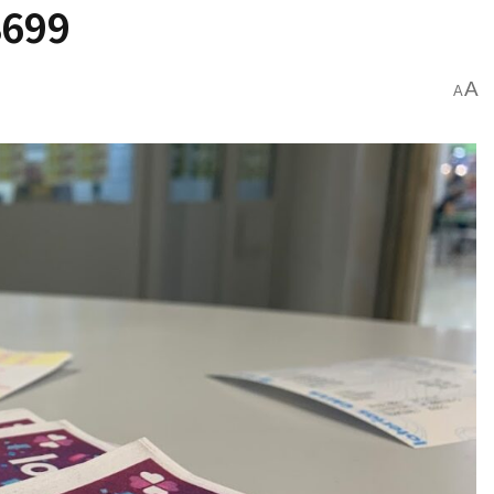
3699
A
A