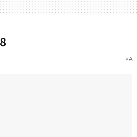
38
A
A