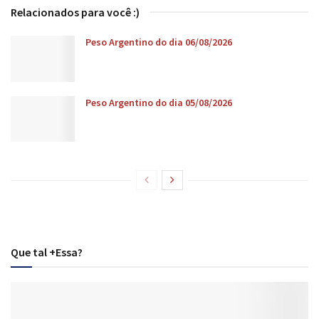
Relacionados para você :)
Peso Argentino do dia 06/08/2026
Peso Argentino do dia 05/08/2026
Que tal +Essa?