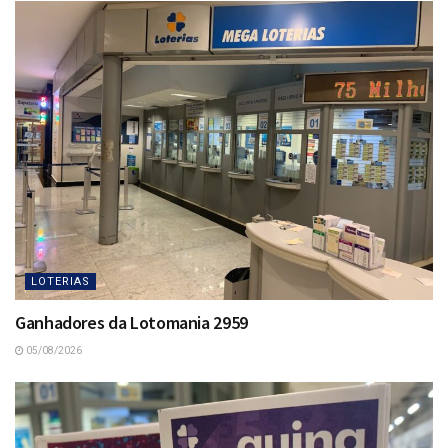
LOTERIAS
Ganhadores da Lotomania 2959
05/08/2026