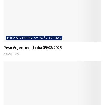
PESO ARGENTINO, COTAÇÃO EM REAL
Peso Argentino do dia 05/08/2026
05/08/2026