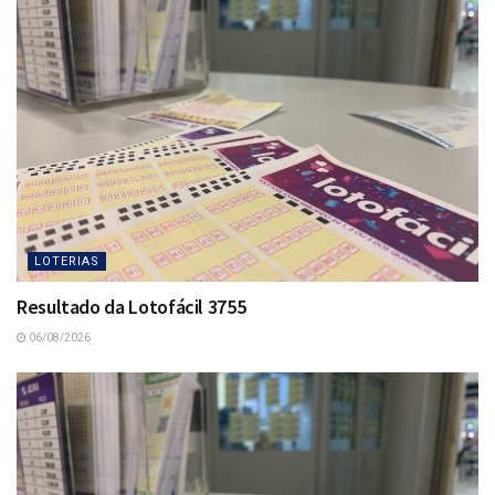
LOTERIAS
Resultado da Lotofácil 3755
06/08/2026