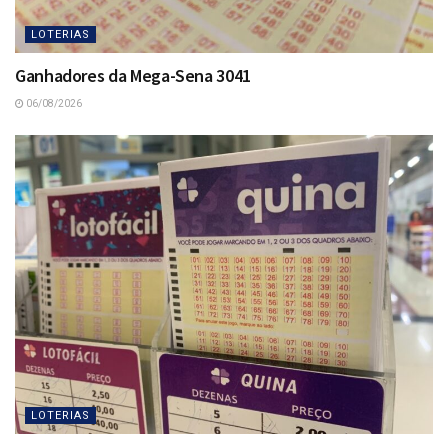
LOTERIAS
Ganhadores da Mega-Sena 3041
06/08/2026
LOTERIAS