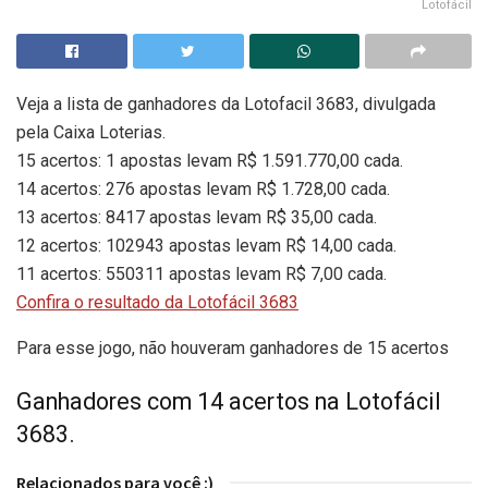
Lotofácil
Veja a lista de ganhadores da Lotofacil 3683, divulgada
pela Caixa Loterias.
15 acertos: 1 apostas levam R$ 1.591.770,00 cada.
14 acertos: 276 apostas levam R$ 1.728,00 cada.
13 acertos: 8417 apostas levam R$ 35,00 cada.
12 acertos: 102943 apostas levam R$ 14,00 cada.
11 acertos: 550311 apostas levam R$ 7,00 cada.
Confira o resultado da Lotofácil 3683
Para esse jogo, não houveram ganhadores de 15 acertos
Ganhadores com 14 acertos na Lotofácil
3683.
Relacionados para você :)