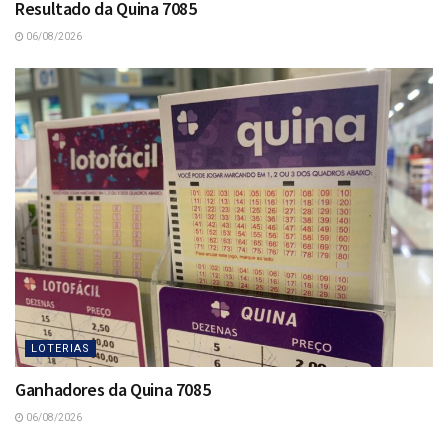
Resultado da Quina 7085
06/08/2026
LOTERIAS
Ganhadores da Quina 7085
06/08/2026