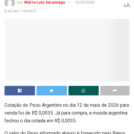
por
Mário Luiz Saramago
12/05/2026
A
A
[Leia em 1 minuto]
Cotação do Peso Argentino no dia 12 de maio de 2026 para
venda foi de R$ 0,0035. Já para compra, a moeda argentina
fechou o dia cotada em R$ 0,0035.
O valor do Peso informado abaixo é fornecido pelo Banco