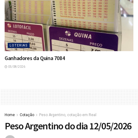
LOTERIAS
Ganhadores da Quina 7084
05/08/2026
Home
Cotação
Peso Argentino, cotação em Real
Peso Argentino do dia 12/05/2026