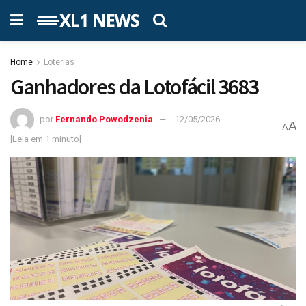
Home
Loterias
Ganhadores da Lotofácil 3683
por
Fernando Powodzenia
12/05/2026
A
A
[Leia em 1 minuto]