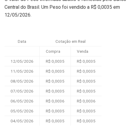
Central do Brasil. Um Peso foi vendido a R$ 0,0035 em
12/05/2026.
Data
Cotação em Real
Compra
Venda
12/05/2026
R$ 0,0035
R$ 0,0035
11/05/2026
R$ 0,0035
R$ 0,0035
08/05/2026
R$ 0,0035
R$ 0,0035
07/05/2026
R$ 0,0035
R$ 0,0035
06/05/2026
R$ 0,0036
R$ 0,0036
05/05/2026
R$ 0,0035
R$ 0,0035
04/05/2026
R$ 0,0035
R$ 0,0035