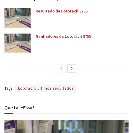
Resultado da Lotofácil 3755
Ganhadores da Lotofácil 3755
Tags:
Lotofácil, últimos resultados
Que tal +Essa?