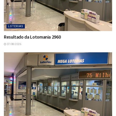
LOTERIAS
Resultado da Lotomania 2960
07/08/2026