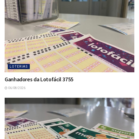
LOTERIAS
Ganhadores da Lotofácil 3755
06/08/2026