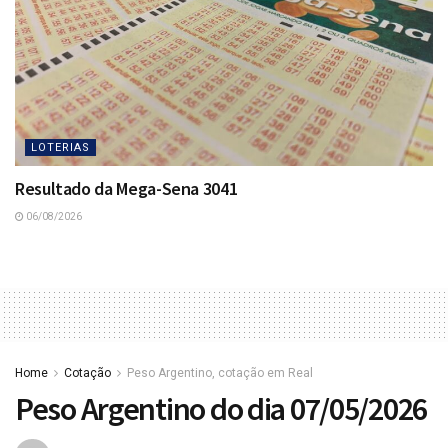
LOTERIAS
Resultado da Mega-Sena 3041
06/08/2026
Home
Cotação
Peso Argentino, cotação em Real
Peso Argentino do dia 07/05/2026