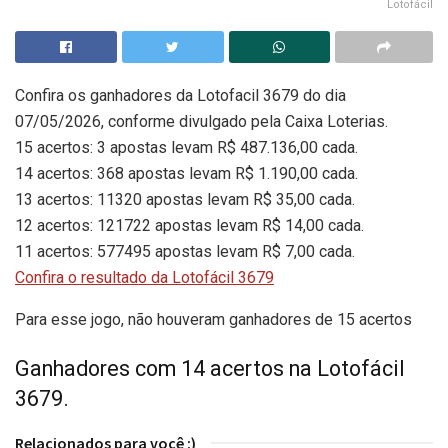
Lotofácil
Confira os ganhadores da Lotofacil 3679 do dia
07/05/2026, conforme divulgado pela Caixa Loterias.
15 acertos: 3 apostas levam R$ 487.136,00 cada.
14 acertos: 368 apostas levam R$ 1.190,00 cada.
13 acertos: 11320 apostas levam R$ 35,00 cada.
12 acertos: 121722 apostas levam R$ 14,00 cada.
11 acertos: 577495 apostas levam R$ 7,00 cada.
Confira o resultado da Lotofácil 3679
Para esse jogo, não houveram ganhadores de 15 acertos
Ganhadores com 14 acertos na Lotofácil
3679.
Relacionados para você :)