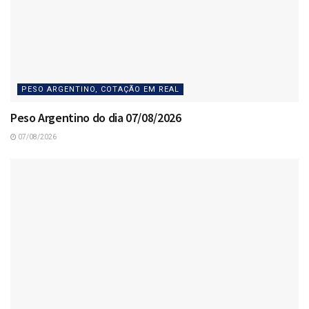
PESO ARGENTINO, COTAÇÃO EM REAL
Peso Argentino do dia 07/08/2026
07/08/2026