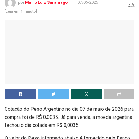
por
Mário Luiz Saramago
07/05/2026
A
A
[Leia em 1 minuto]
Cotação do Peso Argentino no dia 07 de maio de 2026 para
compra foi de R$ 0,0035. Já para venda, a moeda argentina
fechou o dia cotada em R$ 0,0035.
O valor do Peso informado abaixo é fornecido pelo Banco