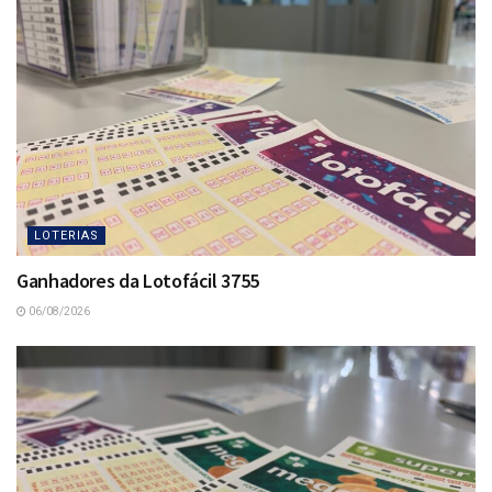
LOTERIAS
Ganhadores da Lotofácil 3755
06/08/2026