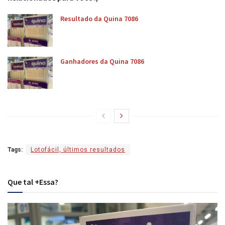
Resultado da Quina 7086
Ganhadores da Quina 7086
Tags:
Lotofácil, últimos resultados
Que tal +Essa?