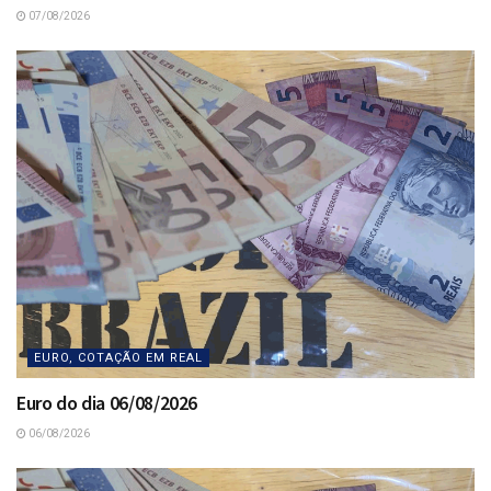
07/08/2026
EURO, COTAÇÃO EM REAL
Euro do dia 06/08/2026
06/08/2026