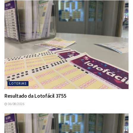
LOTERIAS
Resultado da Lotofácil 3755
06/08/2026