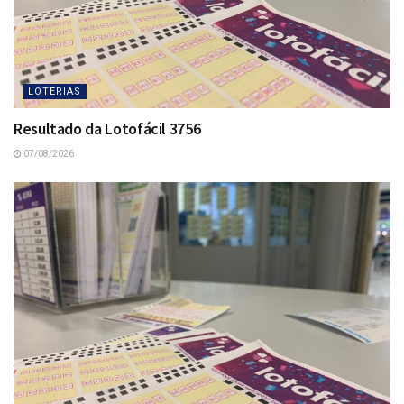
LOTERIAS
Resultado da Lotofácil 3756
07/08/2026