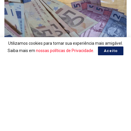
Utilizamos cookies para tornar sua experiência mais amigável.
Saiba mais em
nossas políticas de Privacidade
.
Aceito
EURO, COTAÇÃO EM REAL
Euro do dia 05/08/2026
05/08/2026