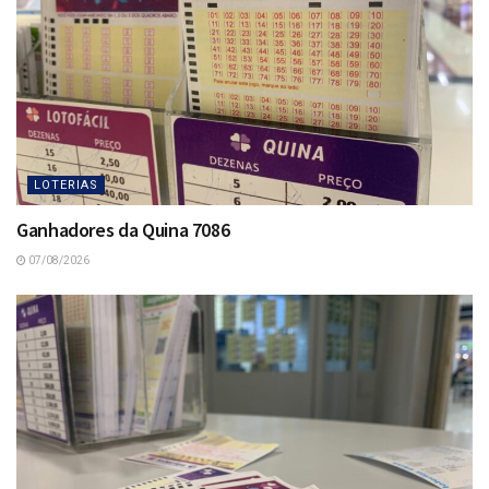
LOTERIAS
Ganhadores da Quina 7086
07/08/2026