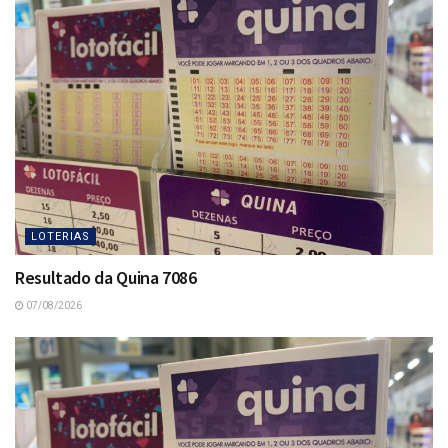
LOTERIAS
Resultado da Quina 7086
07/08/2026