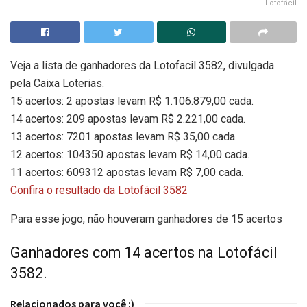
Lotofácil
Veja a lista de ganhadores da Lotofacil 3582, divulgada
pela Caixa Loterias.
15 acertos: 2 apostas levam R$ 1.106.879,00 cada.
14 acertos: 209 apostas levam R$ 2.221,00 cada.
13 acertos: 7201 apostas levam R$ 35,00 cada.
12 acertos: 104350 apostas levam R$ 14,00 cada.
11 acertos: 609312 apostas levam R$ 7,00 cada.
Confira o resultado da Lotofácil 3582
Para esse jogo, não houveram ganhadores de 15 acertos
Ganhadores com 14 acertos na Lotofácil
3582.
Relacionados para você :)