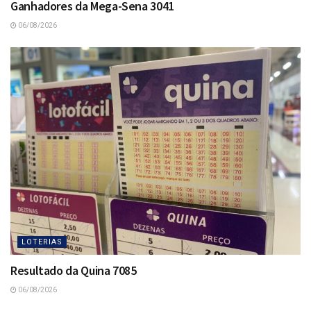
Ganhadores da Mega-Sena 3041
06/08/2026
LOTERIAS
Resultado da Quina 7085
06/08/2026