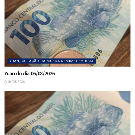
YUAN, COTAÇÃO DA MOEDA REMIMBI EM REAL
Yuan do dia 06/08/2026
06/08/2026