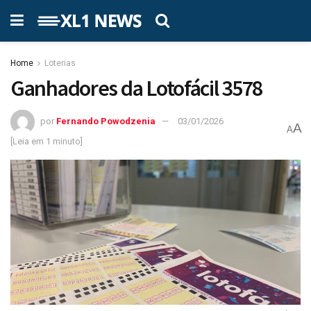
Home
Loterias
Ganhadores da Lotofácil 3578
por
Fernando Powodzenia
03/01/2026
A
A
[Leia em 1 minuto]