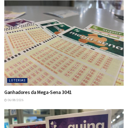
LOTERIAS
Ganhadores da Mega-Sena 3041
06/08/2026