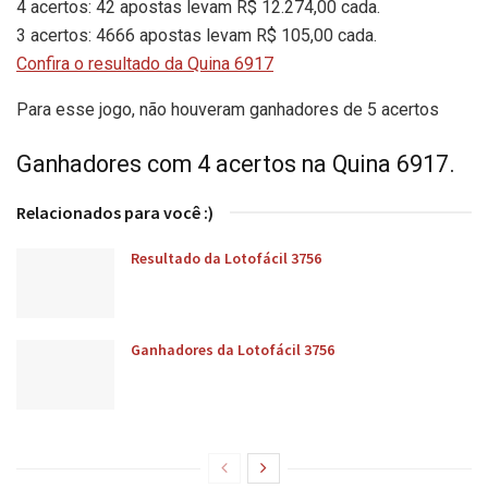
4 acertos: 42 apostas levam R$ 12.274,00 cada.
3 acertos: 4666 apostas levam R$ 105,00 cada.
Confira o resultado da Quina 6917
Para esse jogo, não houveram ganhadores de 5 acertos
Ganhadores com 4 acertos na Quina 6917.
Relacionados para você :)
Resultado da Lotofácil 3756
Ganhadores da Lotofácil 3756