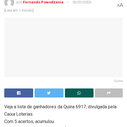
por
Fernando Powodzenia
02/01/2026
A
A
[Leia em 1 minuto]
Quina
Veja a lista de ganhadores da Quina 6917, divulgada pela
Caixa Loterias.
Com 5 acertos, acumulou.