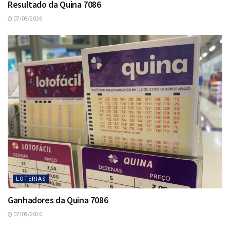
Resultado da Quina 7086
07/08/2026
LOTERIAS
Ganhadores da Quina 7086
07/08/2026