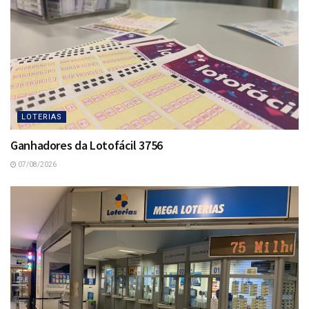
LOTERIAS
Ganhadores da Lotofácil 3756
07/08/2026