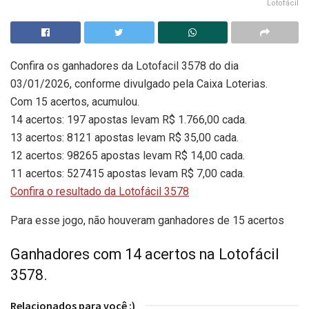
Lotofácil
Confira os ganhadores da Lotofacil 3578 do dia
03/01/2026, conforme divulgado pela Caixa Loterias.
Com 15 acertos, acumulou.
14 acertos: 197 apostas levam R$ 1.766,00 cada.
13 acertos: 8121 apostas levam R$ 35,00 cada.
12 acertos: 98265 apostas levam R$ 14,00 cada.
11 acertos: 527415 apostas levam R$ 7,00 cada.
Confira o resultado da Lotofácil 3578
Para esse jogo, não houveram ganhadores de 15 acertos
Ganhadores com 14 acertos na Lotofácil
3578.
Relacionados para você :)