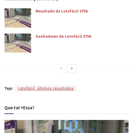
Resultado da Lotofácil 3756
Ganhadores da Lotofácil 3756
Tags:
Lotofácil, últimos resultados
Que tal +Essa?