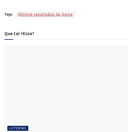
Tags:
Últimos resultados da Quina
Que tal +Essa?
LOTERIAS