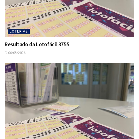
LOTERIAS
Resultado da Lotofácil 3755
06/08/2026