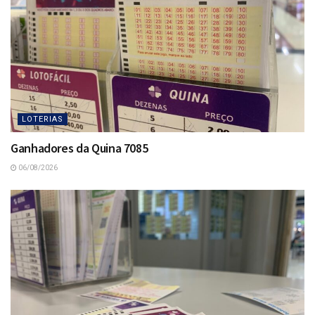
LOTERIAS
Ganhadores da Quina 7085
06/08/2026