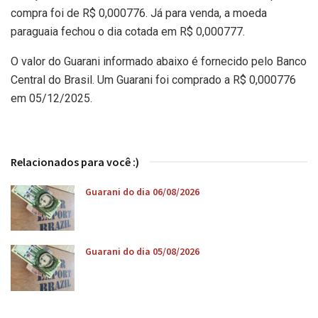
compra foi de R$ 0,000776. Já para venda, a moeda
paraguaia fechou o dia cotada em R$ 0,000777.
O valor do Guarani informado abaixo é fornecido pelo Banco
Central do Brasil. Um Guarani foi comprado a R$ 0,000776
em 05/12/2025.
Relacionados para você :)
Guarani do dia 06/08/2026
Guarani do dia 05/08/2026