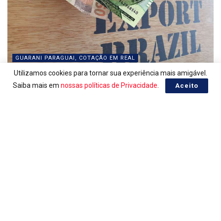
GUARANI PARAGUAI, COTAÇÃO EM REAL
Utilizamos cookies para tornar sua experiência mais amigável.
Guarani do dia 04/08/2026
Saiba mais em
nossas políticas de Privacidade
.
Aceito
04/08/2026