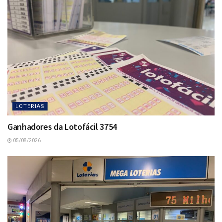
LOTERIAS
Ganhadores da Lotofácil 3754
05/08/2026