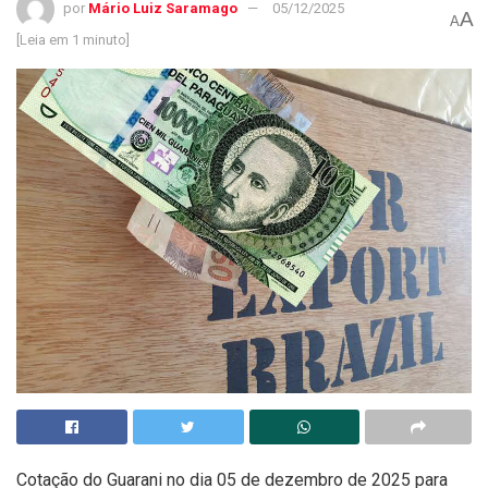
por
Mário Luiz Saramago
05/12/2025
A
A
[Leia em 1 minuto]
Cotação do Guarani no dia 05 de dezembro de 2025 para