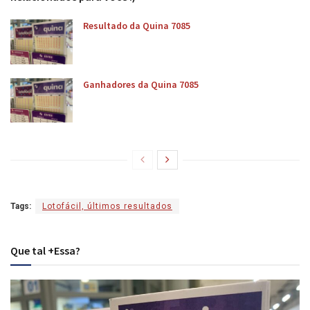
Resultado da Quina 7085
Ganhadores da Quina 7085
Tags:
Lotofácil, últimos resultados
Que tal +Essa?