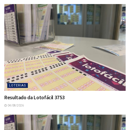
LOTERIAS
Resultado da Lotofácil 3753
04/08/2026