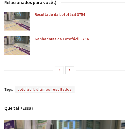
Relacionados para você :)
Resultado da Lotofácil 3754
Ganhadores da Lotofácil 3754
Tags:
Lotofácil, últimos resultados
Que tal +Essa?