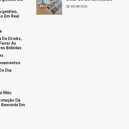
05/08/2026
rgentino,
o Em Real
a
a De Drinks,
Fazer As
es Bebidas
as
ionamentos
Do Dia
Do Mês
Cotação Da
 Remimbi Em