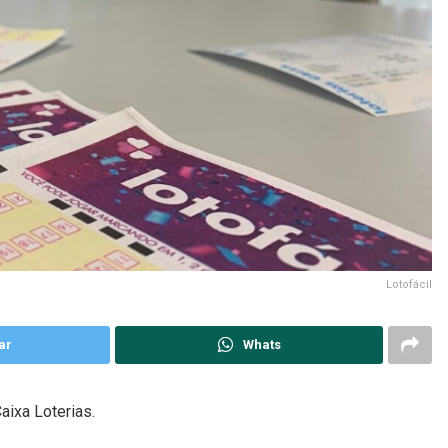
Lotofácil
ar
Whats
aixa Loterias.