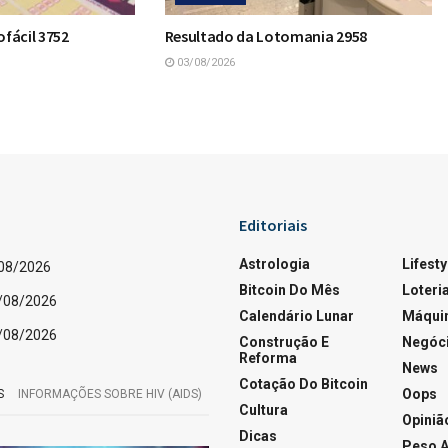
fácil 3752
Resultado da Lotomania 2958
03/08/2026
Editoriais
Astrologia
Lifesty
/08/2026
Bitcoin Do Mês
Loteri
5/08/2026
Calendário Lunar
Máquin
5/08/2026
Construção E
Negóc
Reforma
News
Cotação Do Bitcoin
Oops
S
INFORMAÇÕES SOBRE HIV (AIDS)
Cultura
Opiniã
Dicas
Peso A