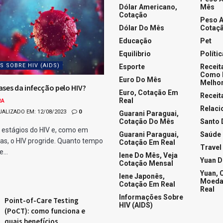
Dólar Americano,
Mês
Cotação
Peso A
Dólar Do Mês
Cotaçã
Educação
Pet
Equilibrio
Polític
 SOBRE HIV (AIDS)
Esporte
Receit
Como 
Euro Do Mês
Melhor
ases da infecção pelo HIV?
Euro, Cotação Em
Receit
Real
RA
Relac
UALIZADO EM: 12/08/2023
0
Guarani Paraguai,
Cotação Do Mês
Santo 
 estágios do HIV e, como em
Guarani Paraguai,
Saúde
as, o HIV progride. Quanto tempo
Cotação Em Real
Travel
...
Iene Do Mês, Veja
Yuan 
Cotação Mensal
Yuan, 
Iene Japonês,
Moeda
Cotação Em Real
Real
Informações Sobre
Point-of-Care Testing
HIV (AIDS)
(PoCT): como funciona e
quais benefícios