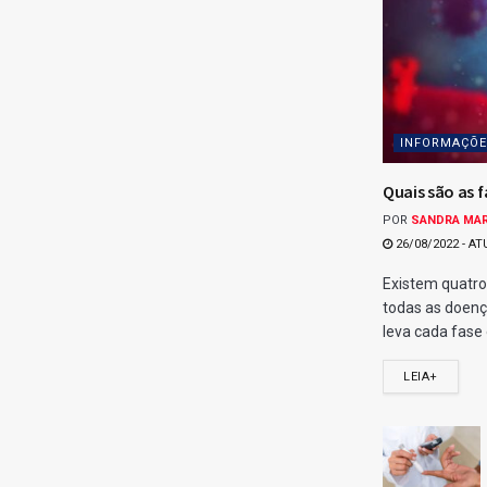
INFORMAÇÕES
Quais são as f
POR
SANDRA MA
26/08/2022 - AT
Existem quatro
todas as doenç
leva cada fase e
LEIA+