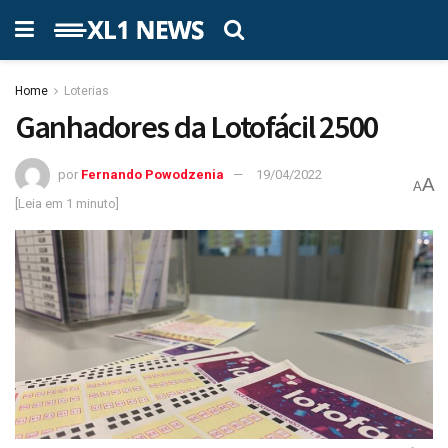
Home
Loterias
Ganhadores da Lotofácil 2500
por
Fernando Powodzenia
19/04/2022
A
A
[Leia em 1 minuto]