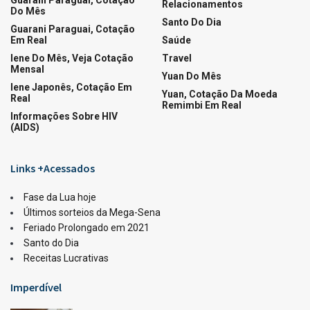
Guarani Paraguai, Cotação
Relacionamentos
Do Mês
Santo Do Dia
Guarani Paraguai, Cotação
Em Real
Saúde
Iene Do Mês, Veja Cotação
Travel
Mensal
Yuan Do Mês
Iene Japonês, Cotação Em
Yuan, Cotação Da Moeda
Real
Remimbi Em Real
Informações Sobre HIV
(AIDS)
Links +Acessados
Fase da Lua hoje
Últimos sorteios da Mega-Sena
Feriado Prolongado em 2021
Santo do Dia
Receitas Lucrativas
Imperdível