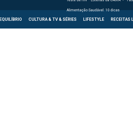
Teste de HIV
Loterias da CAIXA
Fas
Alimentação Saudável: 10 dicas
EQUILÍBRIO
CULTURA & TV & SÉRIES
LIFESTYLE
RECEITAS 