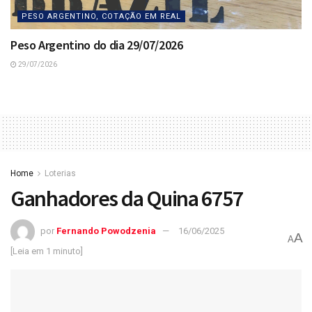
PESO ARGENTINO, COTAÇÃO EM REAL
Peso Argentino do dia 29/07/2026
29/07/2026
Home
Loterias
Ganhadores da Quina 6757
por
Fernando Powodzenia
16/06/2025
A
A
[Leia em 1 minuto]