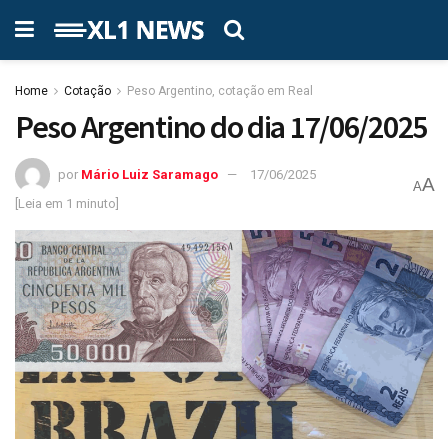
Home
Cotação
Peso Argentino, cotação em Real
Peso Argentino do dia 17/06/2025
por
Mário Luiz Saramago
17/06/2025
A
A
[Leia em 1 minuto]