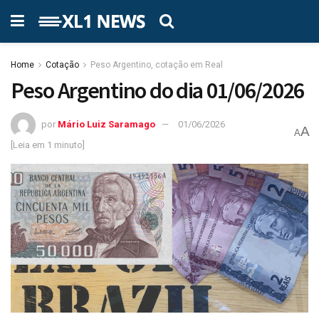
Home
Cotação
Peso Argentino, cotação em Real
Peso Argentino do dia 01/06/2026
por
Mário Luiz Saramago
01/06/2026
A
A
[Leia em 1 minuto]