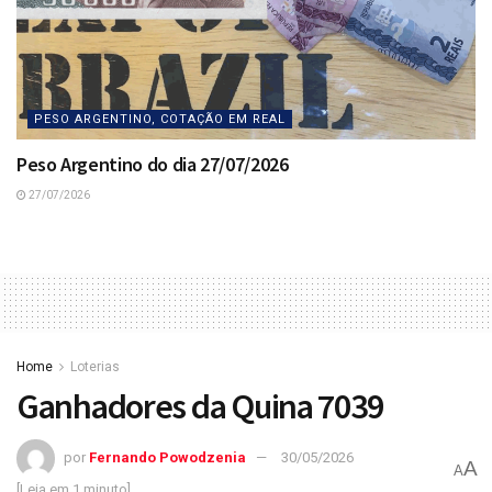
PESO ARGENTINO, COTAÇÃO EM REAL
Peso Argentino do dia 27/07/2026
27/07/2026
Home
Loterias
Ganhadores da Quina 7039
por
Fernando Powodzenia
30/05/2026
A
A
[Leia em 1 minuto]