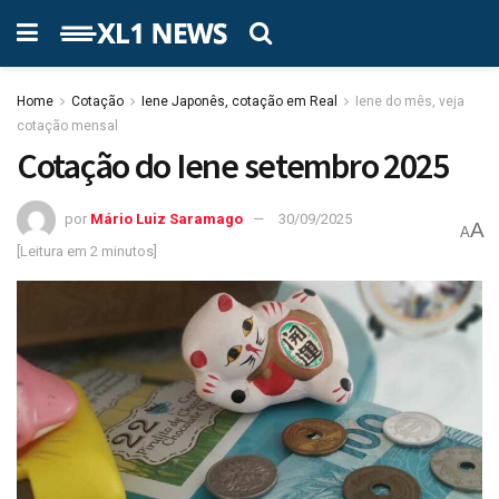
Home
Cotação
Iene Japonês, cotação em Real
Iene do mês, veja
cotação mensal
Cotação do Iene setembro 2025
por
Mário Luiz Saramago
30/09/2025
A
A
[Leitura em 2 minutos]