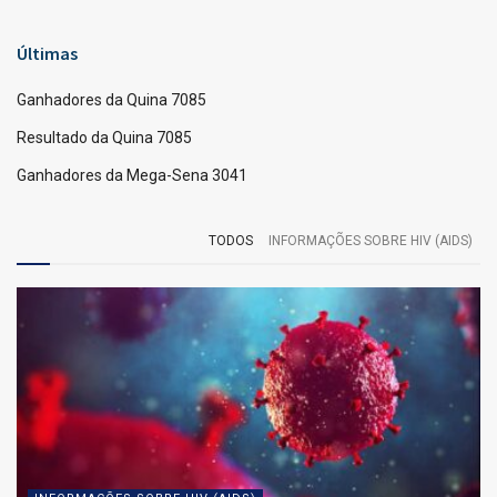
Lotofácil
Veja a lista de ganhadores da Lotofacil 3307, divulgada
pela Caixa Loterias.
15 acertos: 1 apostas levam R$ 1.663.874,00 cada.
14 acertos: 193 apostas levam R$ 1.808,00 cada.
13 acertos: 8151 apostas levam R$ 30,00 cada.
12 acertos: 100686 apostas levam R$ 12,00 cada.
11 acertos: 569116 apostas levam R$ 6,00 cada.
Confira o resultado da Lotofácil 3307