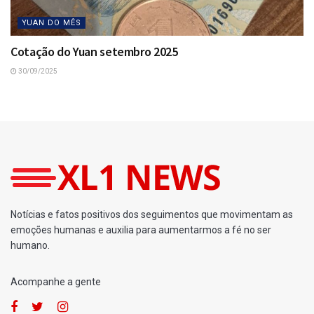
YUAN DO MÊS
Cotação do Yuan setembro 2025
30/09/2025
Home
Loterias
Ganhadores da Lotofácil 3307
por
Fernando Powodzenia
30/01/2025
A
A
[Leia em 1 minuto]