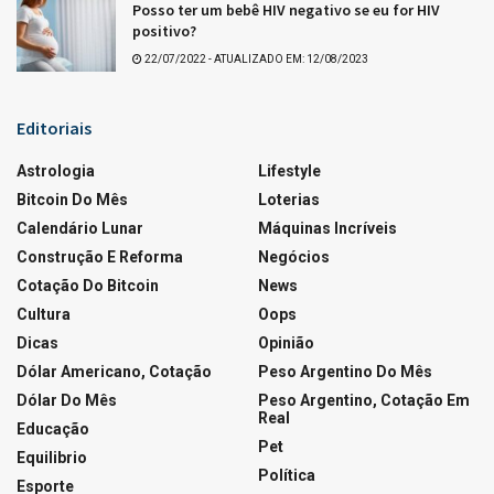
Tags:
Lotofácil, últimos resultados
Que tal +Essa?
LOTERIAS
Resultado da Lotofácil 3755