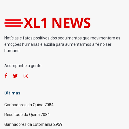
Home
Loterias
Ganhadores da Mega-Sena 2906
por
Fernando Powodzenia
26/08/2025
A
A
[Leia em 1 minuto]
Últimos sorteios da Mega-Sena