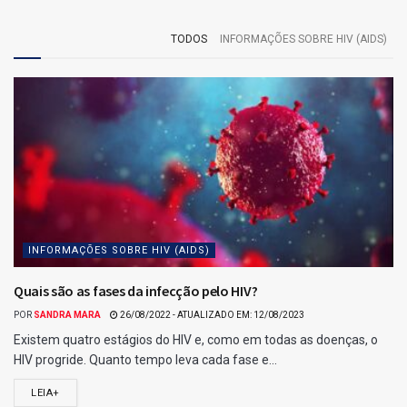
Veja a lista de ganhadores da Mega-Sena 2906, divulgada
pela Caixa Loterias.
6 acertos: 1 apostas levam R$ 33.707.841,00 cada.
5 acertos: 43 apostas levam R$ 42.601,00 cada.
4 acertos: 3250 apostas levam R$ 929,00 cada.
3 acertos: apostas levam R$ 0,00 cada.
Confira o resultado da Mega-Sena 2906
Para esse jogo, não houveram ganhadores de 6 acertos
Ganhadores com 5 acertos na Mega-Sena
2906.
Relacionados para você :)