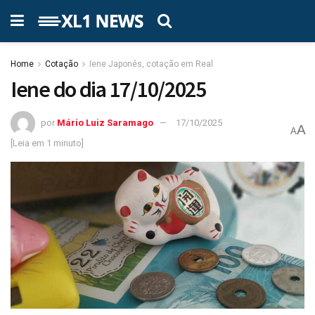
Home
Cotação
Iene Japonês, cotação em Real
Iene do dia 17/10/2025
por
Mário Luiz Saramago
17/10/2025
A
A
[Leia em 1 minuto]