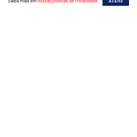
Saiba mais em
nossas políticas de Privacidade
.
Aceito
LOTERIAS
Ganhadores da Lotomania 2959
05/08/2026
LOTERIAS