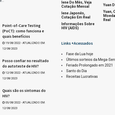
Quina
ar
Whats
orme divulgado pela Caixa Loterias.
059.