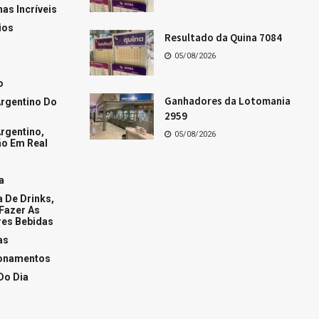
Os dez últimos resultados da Quina
Os dez últimos resultados da Lotofácil
Os dez últimos resultados da Mega-Sena
Resultado da Lotofácil de hoje
+Acessados
Fases da Lua hoje
Conquiste o homem de áries
Como conquistar a mulher de Áries
Tudo sobre a mulher de peixes
+Popular