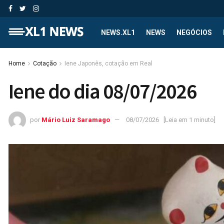
NEWS.XL1
NEWS
NEGÓCIOS
Home
Cotação
Iene Japonês, cotação em Real
Iene do dia 08/07/2026
por
Mário Luiz Saramago
08/07/2026
[Leia em 1 minuto]