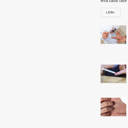
Share
Twitt
Confira os ganhadores da Quina 7059 do dia 07/07/2026, conf
Com 5 acertos, acumulou.
4 acertos: 27 apostas levam R$ 18.101,00 cada.
3 acertos: 3371 apostas levam R$ 138,00 cada.
Confira o resultado da Quina 7059
Para esse jogo, não houveram ganhadores de 5 acertos
Ganhadores com 4 acertos na Quina 7