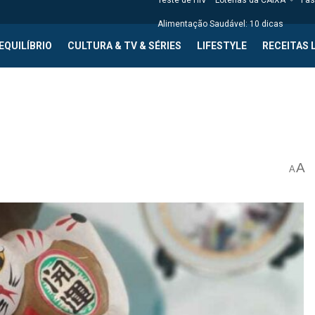
Teste de HIV
Loterias da CAIXA
Fas
Alimentação Saudável: 10 dicas
EQUILÍBRIO
CULTURA & TV & SÉRIES
LIFESTYLE
RECEITAS 
A
A