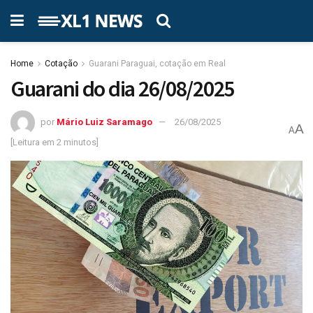
Home
Cotação
Guarani Paraguai, cotação em Real
Guarani do dia 26/08/2025
por
Mário Luiz Saramago
26/08/2025
A
A
[Leitura em 2 minutos]