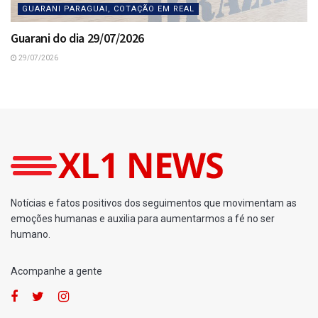
GUARANI PARAGUAI, COTAÇÃO EM REAL
Guarani do dia 29/07/2026
29/07/2026
Home
Loterias
Ganhadores da Quina 7024
por
Fernando Powodzenia
13/05/2026
A
A
[Leia em 1 minuto]