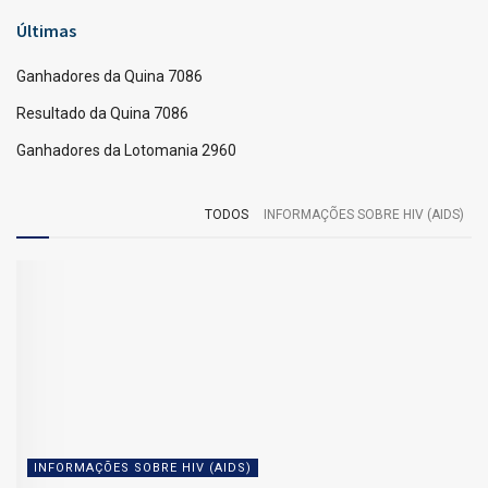
Quina
Confira os ganhadores da Quina 7024 do dia 13/05/2026,
conforme divulgado pela Caixa Loterias.
Com 5 acertos, acumulou.
4 acertos: 12 apostas levam R$ 21.455,00 cada.
3 acertos: 1640 apostas levam R$ 150,00 cada.
Confira o resultado da Quina 7024
Para esse jogo, não houveram ganhadores de 5 acertos