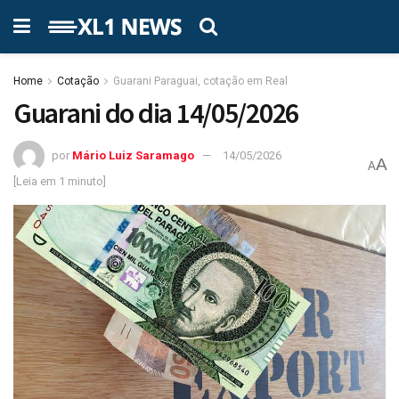
Home
Cotação
Guarani Paraguai, cotação em Real
Guarani do dia 14/05/2026
por
Mário Luiz Saramago
14/05/2026
A
A
[Leia em 1 minuto]