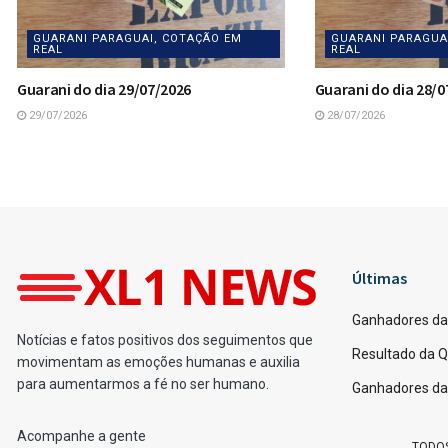
GUARANI PARAGUAI, COTAÇÃO EM
GUARANI PARAGUA
REAL
REAL
Guarani do dia 29/07/2026
Guarani do dia 28/0
29/07/2026
28/07/2026
Home
Loterias
Ganhadores da Quina 68
por
Fernando Powodzenia
09/12/2025
[Leia em 1 minuto]