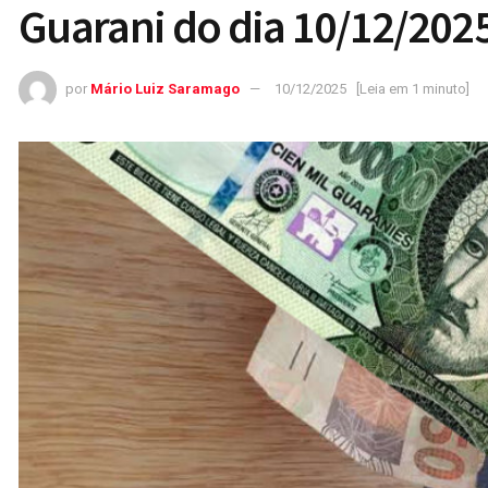
Guarani do dia 10/12/202
por
Mário Luiz Saramago
10/12/2025
[Leia em 1 minuto]