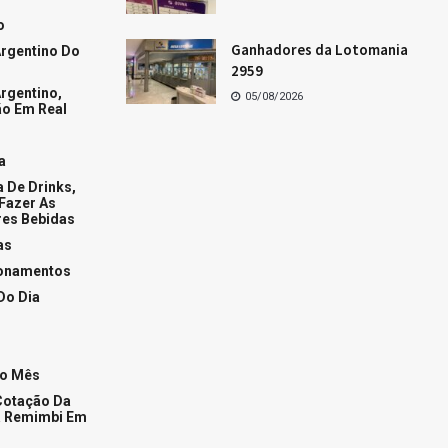
Os dez últimos resultados da Mega-Sena
Resultado da Lotofácil de hoje
+Acessados
Fases da Lua hoje
Conquiste o homem de áries
Como conquistar a mulher de Áries
Tudo sobre a mulher de peixes
+Popular