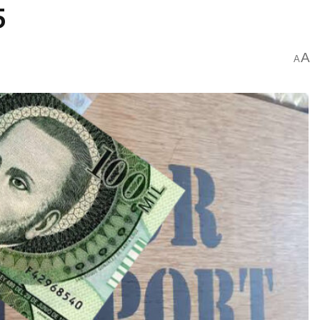
5
A
A