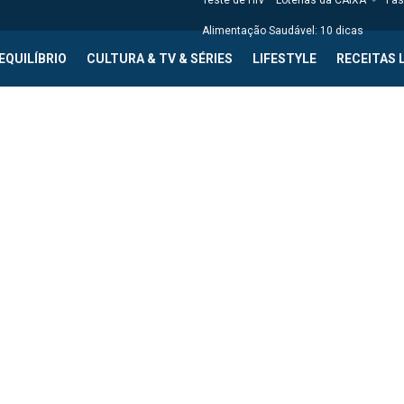
Teste de HIV
Loterias da CAIXA
Fas
Alimentação Saudável: 10 dicas
EQUILÍBRIO
CULTURA & TV & SÉRIES
LIFESTYLE
RECEITAS 