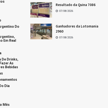
Os dez últimos resultados da Quina
Os dez últimos resultados da Lotofácil
Os dez últimos resultados da Mega-Sena
Resultado da Lotofácil de hoje
+Acessados
Fases da Lua hoje
Conquiste o homem de áries
Como conquistar a mulher de Áries
Tudo sobre a mulher de peixes
+Popular