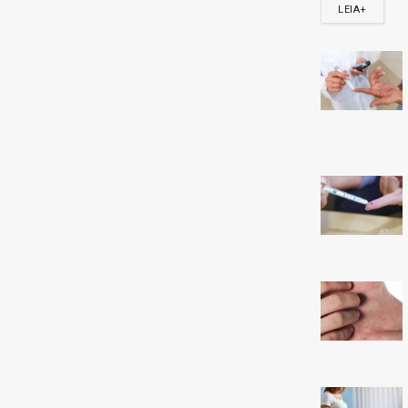
Share
Twitt
Confira os ganhadores da Quina 6921 do dia 07/01/2026, conf
Com 5 acertos, acumulou.
4 acertos: 20 apostas levam R$ 14.360,00 cada.
3 acertos: 1639 apostas levam R$ 167,00 cada.
Confira o resultado da Quina 6921
Para esse jogo, não houveram ganhadores de 5 acertos
Ganhadores com 4 acertos na Quina 6