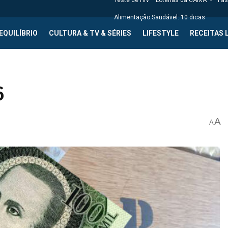
Teste de HIV
Loterias da CAIXA
Fas
Alimentação Saudável: 10 dicas
EQUILÍBRIO
CULTURA & TV & SÉRIES
LIFESTYLE
RECEITAS 
6
A
A