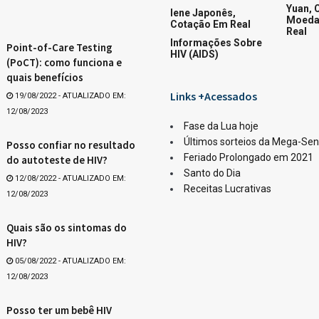
Quina
ar
Whats
orme divulgado pela Caixa Loterias.
921.