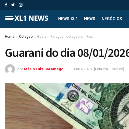
NEWS.XL1
NEWS
NEGÓCIOS
Home
Cotação
Guarani Paraguai, cotação em Real
Guarani do dia 08/01/202
por
Mário Luiz Saramago
08/01/2026
[Leia em 1 minuto]