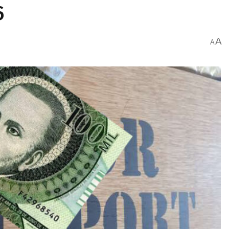
6
A
A