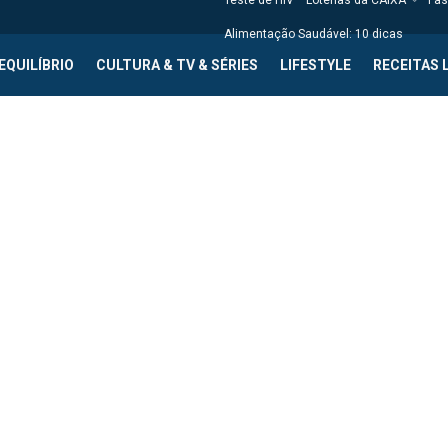
Teste de HIV
Loterias da CAIXA
Fas
Alimentação Saudável: 10 dicas
EQUILÍBRIO
CULTURA & TV & SÉRIES
LIFESTYLE
RECEITAS 