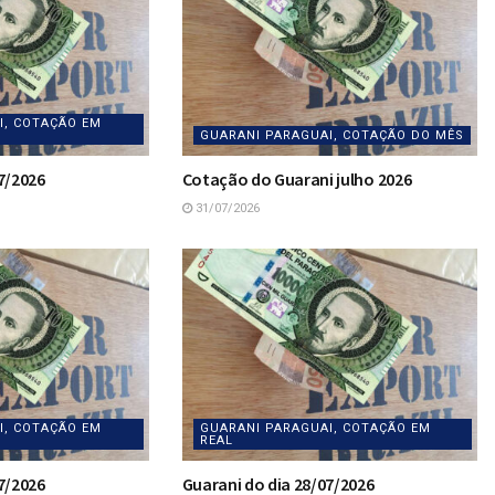
I, COTAÇÃO EM
GUARANI PARAGUAI, COTAÇÃO DO MÊS
7/2026
Cotação do Guarani julho 2026
31/07/2026
I, COTAÇÃO EM
GUARANI PARAGUAI, COTAÇÃO EM
REAL
7/2026
Guarani do dia 28/07/2026