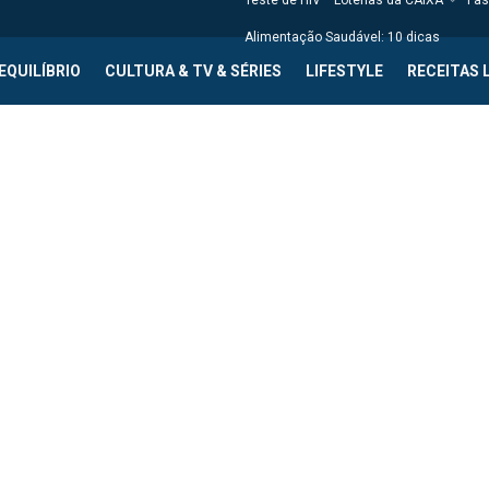
Teste de HIV
Loterias da CAIXA
Fas
Alimentação Saudável: 10 dicas
EQUILÍBRIO
CULTURA & TV & SÉRIES
LIFESTYLE
RECEITAS 