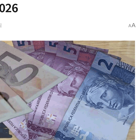
2026
A
]
A