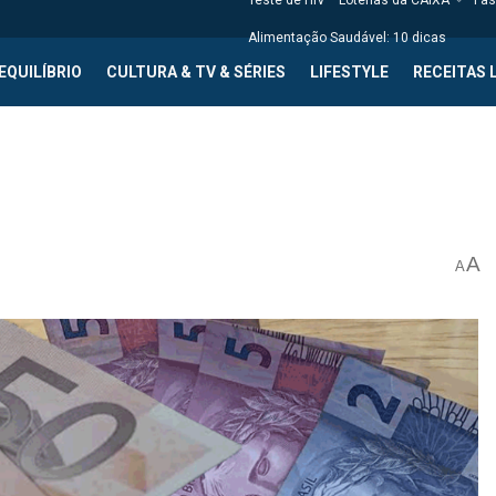
Teste de HIV
Loterias da CAIXA
Fas
Alimentação Saudável: 10 dicas
EQUILÍBRIO
CULTURA & TV & SÉRIES
LIFESTYLE
RECEITAS 
A
A