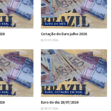
M REAL
EURO DO MÊS
026
Cotação do Euro julho 2026
31/07/2026
M REAL
EURO, COTAÇÃO EM REAL
026
Euro do dia 28/07/2026
28/07/2026