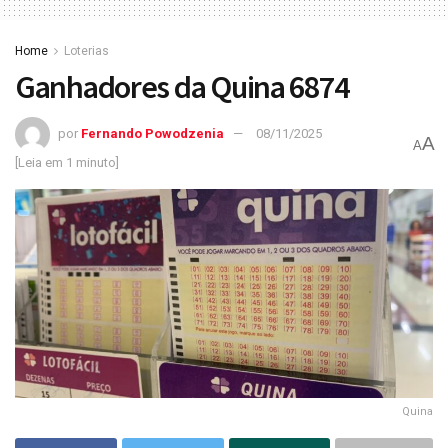
Home
Loterias
Ganhadores da Quina 6874
por
Fernando Powodzenia
08/11/2025
A
A
[Leia em 1 minuto]
Quina