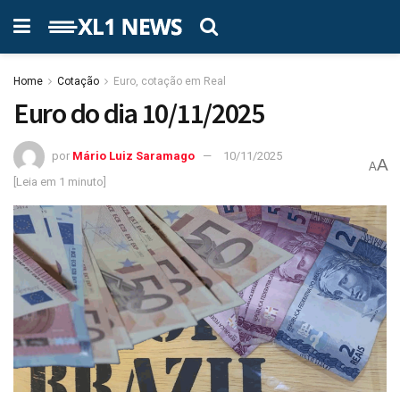
Home
Cotação
Euro, cotação em Real
Euro do dia 10/11/2025
por
Mário Luiz Saramago
10/11/2025
A
A
[Leia em 1 minuto]