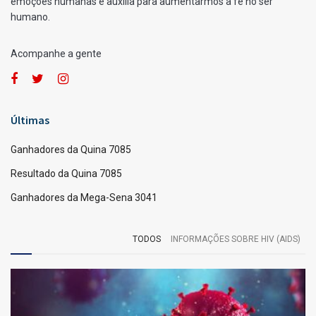
por
Fernando Powodzenia
05/03/2025
A
A
[Leia em 1 minuto]
Confira os ganhadores da Lotomania 2742 do dia
05/03/2025, conforme divulgado pela Caixa Loterias.
Com 20 acertos, acumulou.
19 acertos: 6 apostas levam R$ 34.917,00 cada.