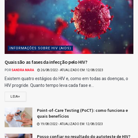
Com 5 acertos, acumulou.
4 acertos: 89 apostas levam R$ 7.242,00 cada.
3 acertos: 5209 apostas levam R$ 118,00 cada.
Confira o resultado da Quina 7041
Para esse jogo, não houveram ganhadores de 5 acertos
Ganhadores com 4 acertos na Quina 7041.
Relacionados para você :)
Ganhadores da Quina 7084
Resultado da Lotofácil 3754