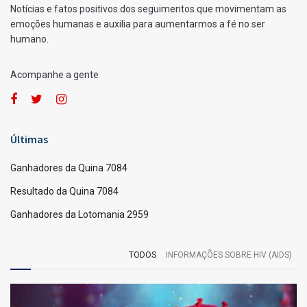
Ganhadores da Quina 7041
por
Fernando Powodzenia
02/06/2026
A
A
[Leia em 1 minuto]
Quina
Veja a lista de ganhadores da Quina 7041, divulgada pela
Caixa Loterias.