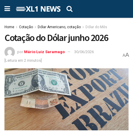
Home
Cotação
Dólar Americano, cotação
Dólar do Mês
Cotação do Dólar junho 2026
por
Mário Luiz Saramago
30/06/2026
A
A
[Leitura em 2 minutos]