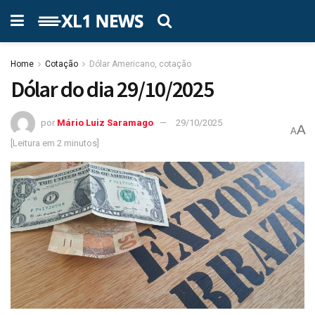
Home
Cotação
Dólar Americano, cotação
Dólar do dia 29/10/2025
por
Mário Luiz Saramago
29/10/2025
A
A
[Leitura em 2 minutos]