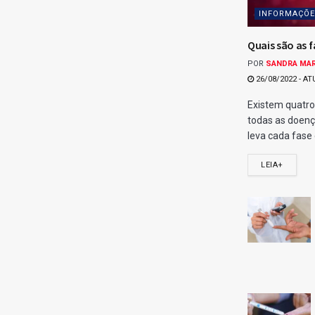
Share
Twitt
Confira os ganhadores da Quina 7017 do dia 05/05/2026, conf
Com 5 acertos, acumulou.