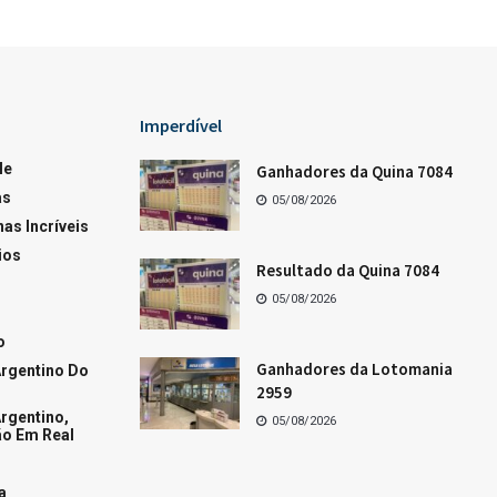
Loterias
Os dez últimos resultados da Quina
Os dez últimos resultados da Lotofácil
Os dez últimos resultados da Mega-Sena
Resultado da Lotofácil de hoje
+Acessados
Fases da Lua hoje
Conquiste o homem de áries
Como conquistar a mulher de Áries
Tudo sobre a mulher de peixes