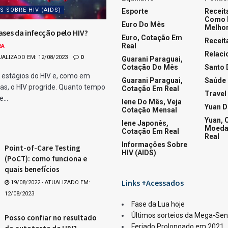
Quina
ar
Whats
orme divulgado pela Caixa Loterias.