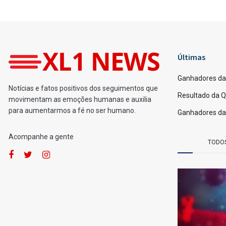
Home
Loterias
Ganhadores da Quina 70
por
Fernando Powodzenia
05/05/2026
[Leia em 1 minuto]