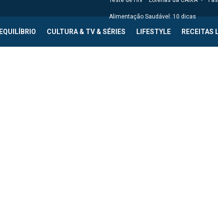
Teste de HIV
Loterias da CAIXA
Fas
Alimentação Saudável: 10 dicas
EQUILÍBRIO
CULTURA & TV & SÉRIES
LIFESTYLE
RECEITAS 