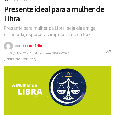
Presente ideal para a mulher de
Libra
Presente para mulher de Libra, seja ela amiga,
namorada, esposa.. as imperatrizes da Paz.
por
Tábata Férlin
A
A
05/01/2021 - Atualizado em: 20/06/2021
[Leitura em 3 minutos]