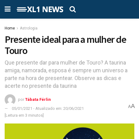
Home
Astrologia
Presente ideal para a mulher de
Touro
Que presente dar para mulher de Touro? A taurina
amiga, namorada, esposa é sempre um universo a
parte na hora de presentear. Observe as dicas e
acerte no presente da taurina
por
Tábata Férlin
A
A
05/01/2021 - Atualizado em: 20/06/2021
[Leitura em 3 minutos]